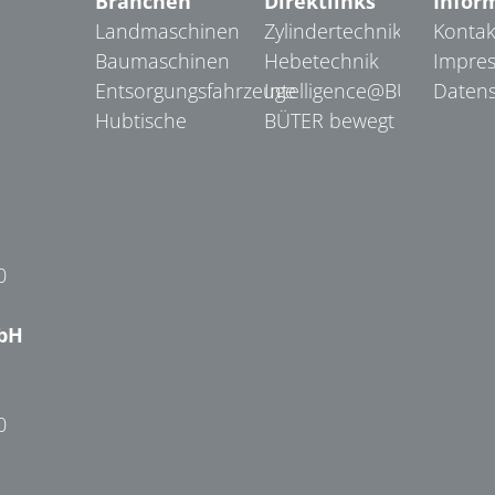
Branchen
Direktlinks
Infor
Landmaschinen
Zylindertechnik
Kontak
Baumaschinen
Hebetechnik
Impre
Entsorgungsfahrzeuge
Intelligence@BÜTER
Datens
Hubtische
BÜTER bewegt
0
bH
0