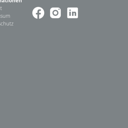
mationen
t
ssum
chutz