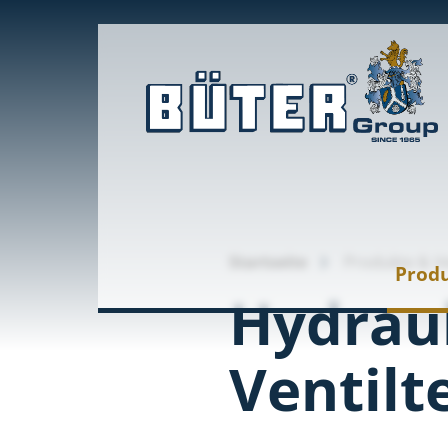
Startseite
Produkte & V
Produ
Hydraul
Ventilt